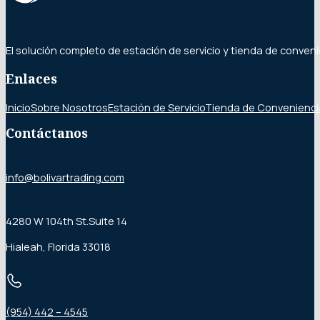
El solución completo de estación de servicio y tienda de conveni
Enlaces
Inicio
Sobre Nosotros
Estación de Servicio
Tienda de Convenienci
Contáctanos
info@bolivartrading.com
4280 W 104th St.Suite 14
Hialeah, Florida 33018
(954) 442 – 4545