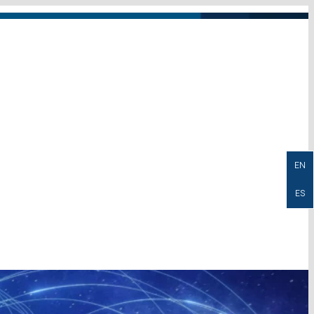
EN
ES